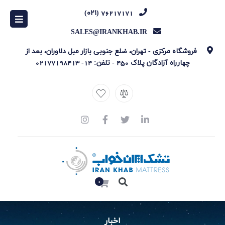
76217171 (۰۲۱)
SALES@IRANKHAB.IR
فروشگاه مرکزی - تهران، ضلع جنوبی بازار مبل دلاوران، بعد از
چهارراه آزادگان پلاک 450 -
تلفن: 14-
02177198413
0
اخبار