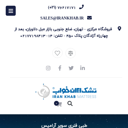
76217171 (۰۲۱)
SALES@IRANKHAB.IR
فروشگاه مرکزی - تهران، ضلع جنوبی بازار مبل دلاوران، بعد از
چهارراه آزادگان پلاک 450 -
تلفن: 14-
02177198413
0
طبی فنری سوپر آرامیس