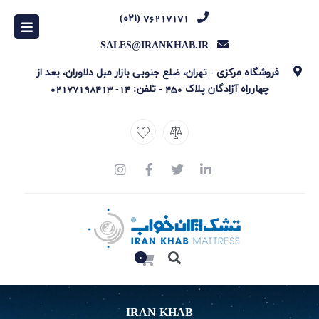
76217171 (۰۲۱)
SALES@IRANKHAB.IR
فروشگاه مرکزی - تهران، ضلع جنوبی بازار مبل دلاوران، بعد از
چهارراه آزادگان پلاک 450 -
تلفن: 14-
02177198413
0
IRAN KHAB